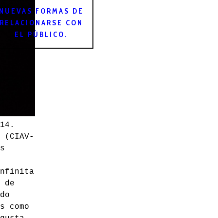
NUEVAS FORMAS DE
RELACIONARSE CON
EL PÚBLICO.
14.
 (CIAV-
s
nfinita
 de
do
s como