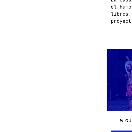
La Casa
el humo
libros.
proyect
MIGU