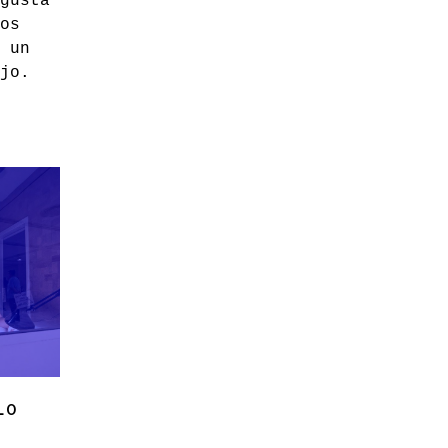
gusta
os
 un
jo.
LO