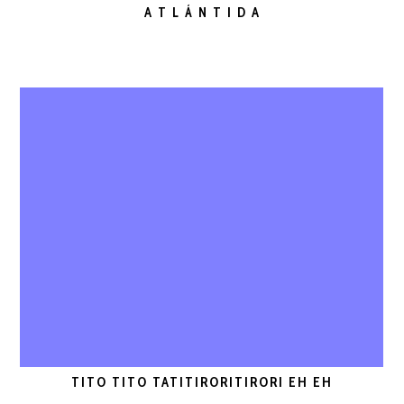
A T L Á N T I D A
TITO TITO TATITIRORITIRORI EH EH