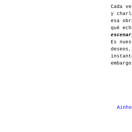
Cada ve
y charl
esa obr
qué ec
escenar
Es nues
deseos,
instant
embarg
Ainho