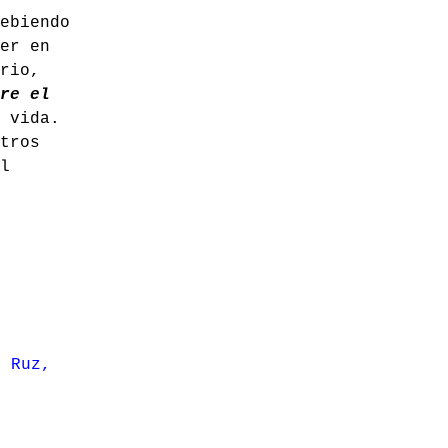
ebiendo
er en
rio,
re el
 vida.
tros
l
l Ruz,